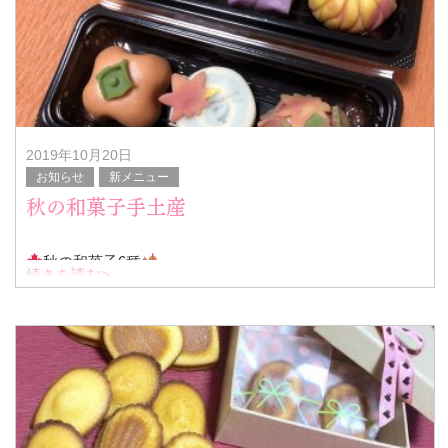
2019年10月20日
お知らせ
新メニュー
秋の和菓子手土産
秋の和菓子6種
続きを読む>
手土産に
とご注文いただきました(^^)
ご注文あればお作り出来ます！
沢山の場合はお早め