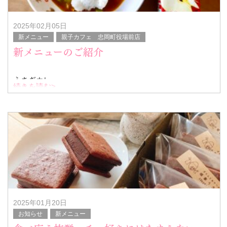
2025年02月05日
新メニュー
親子カフェ 忠岡町役場前店
新メニューのご紹介
うさぎカレー
続きを読む>
1歳から食べられるカレー登場！ くまちゃんカレーと形選
べます。 ぶさカワくまちゃんポテトも人気が出そう(^^♪ お
にぎりもあるよ！
是非お試しください。
日本一小さな町 忠岡
2025年01月20日
お知らせ
新メニュー