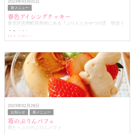
2023年03月01日
新メニュー
春色アイシングクッキー
泉北区忠岡町役所前にある『ぷりんとおやつの店 咲楽う
さぎです』
続きを読む>
春色のダルマうさぎちゃんアイシングクッキーの販売を初
めました！
卒業お祝いや、入学お祝いのちょっとしたプレゼントにい
かがですか？？
&
2023年02月28日
お知らせ
新メニュー
苺のぷりんパフェ
苺たっぷりのぷりんパフェ