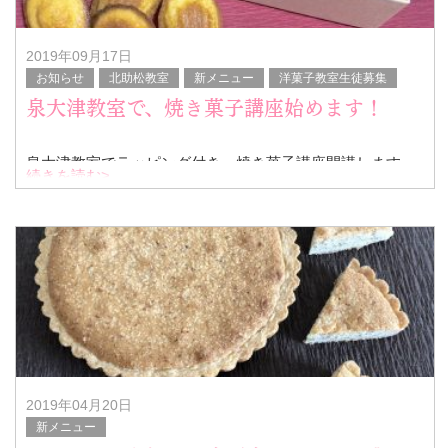
2019年09月17日
お知らせ
北助松教室
新メニュー
洋菓子教室生徒募集
泉大津教室で、焼き菓子講座始めます！
泉大津教室でラッピング付き、焼き菓子講座開講します
続きを読む>
(^^)
ご興味ある方は是非お問い合わせください。
今後、フィナンシェ、クッキー、パウンドケーキなども予
定しております！
2019年04月20日
新メニュー