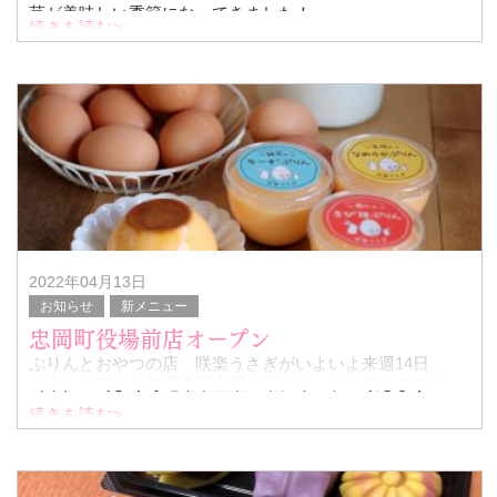
苺が美味しい季節になってきました！
続きを読む>
ランチとセットにするとよりお得ですよ
2022年04月13日
お知らせ
新メニュー
忠岡町役場前店オープン
ぷりんとおやつの店 咲楽うさぎがいよいよ来週14日
（木）11時より毎週木曜金曜土曜にオープン致します！
続きを読む>
今週はイースターという事で、特別に日曜もオープンいた
します！
自慢の三種のプリンと焼