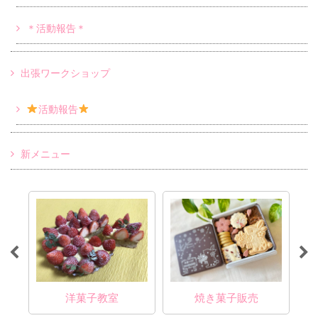
＊活動報告＊
出張ワークショップ
活動報告
新メニュー
洋菓子教室
焼き菓子販売
カフ