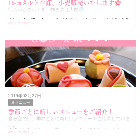
15㎝タルト台卸、小売販売いたします
いちからタルトを、作るのは大変
クレームパティシエール（カスタードクリーム）だけを作
続きを読む>
って上にたっぷりの苺
や、お好きなフルーツをのせて
お好みのフルーツタ
2019年03月27日
新メニュー
季節ごとに新しいメニューをご紹介！
当教室では、季節ごとに新しいメニューをご用意していま
す。
今後こちらでは、その新メニューをご紹介していきます。
続きを読む>