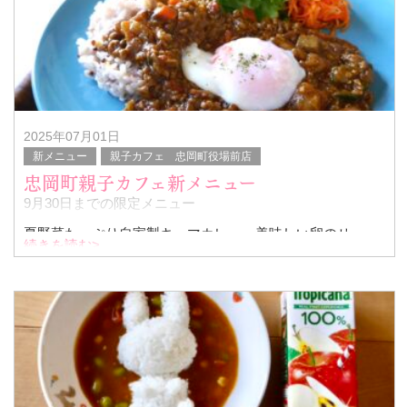
2025年07月01日
新メニュー
親子カフェ 忠岡町役場前店
忠岡町親子カフェ新メニュー
9月30日までの限定メニュー
夏野菜たっぷり自家製キーマカレー～美味しい卵のせ～
続きを読む>
店内はドリンク付き1500円
テイクアウトはドリンク無しですが
ご利用も可能です
是非ご利用