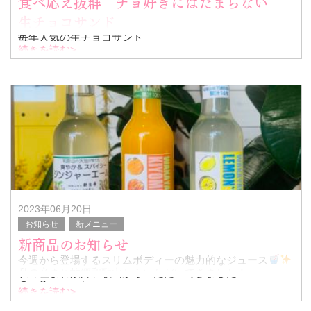
食べ応え抜群 チョ好きにはたまらない
生チョコサンド
毎年人気の生チョコサンド
続きを読む>
カカオバリー社のミアメール使用
柔らかめがお好きな方はすこし常温に戻してからお召し上
がりください。
1個450円
5個入りギフトボックス 2350円
2023年06月20日
お知らせ
新メニュー
新商品のお知らせ
今週から登場するスリムボディーの魅力的なジュース
私の産まれ故郷和歌山からいただいてきました！
@caffe_arancia
続きを読む>
和歌山のフレッシュフルーツをギュギュっと絞