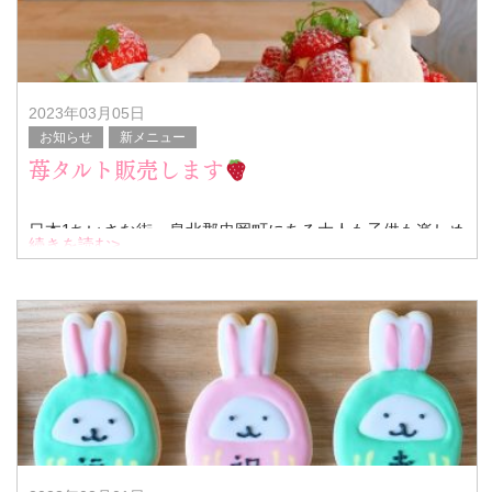
2023年03月05日
お知らせ
新メニュー
苺タルト販売します
日本1ちいさな街、泉北郡忠岡町にある大人も子供も楽しめ
続きを読む>
るカフェ『ぷりんとおやつの店 咲楽うさぎ』です。
先月販売してとても好評でだった苺タルト再販致します！