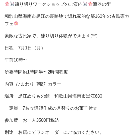
練り切りワークショップのご案内
漆器の街
和歌山県海南市黒江の裏路地で隠れ家的な築
160
年の古民家カ
フェ
素敵な古民家で、練り切り体験ができます(
^^
)
日程
7
月
1
日（月）
午前
10
時〜
所要時間約
1
時間半〜
2
時間程度
内容
ひまわり
朝顔
カラー
場所
黒江ぬりもの館
和歌山県海南市黒江
680
定員
7
名
☆
講師作成の月替りのお菓子付☆
参加費 お一人
3500
円税込
別途 お店にてワンオーダーにご協力ください。