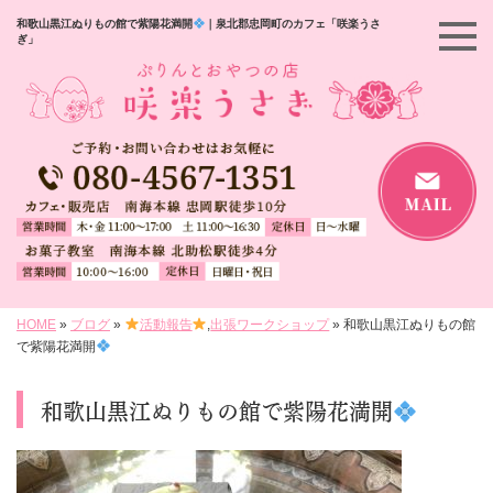
和歌山黒江ぬりもの館で紫陽花満開
｜泉北郡忠岡町のカフェ「咲楽うさ
ぎ」
HOME
»
ブログ
»
活動報告
,
出張ワークショップ
»
和歌山黒江ぬりもの館
で紫陽花満開
和歌山黒江ぬりもの館で紫陽花満開